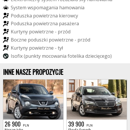
S
y
s
t
e
m
w
s
p
o
m
a
g
a
n
i
a
h
a
m
o
w
a
n
i
a
P
o
d
u
s
z
k
a
p
o
w
i
e
t
r
z
n
a
k
i
e
r
o
w
c
y
P
o
d
u
s
z
k
a
p
o
w
i
e
t
r
z
n
a
p
a
s
a
ż
e
r
a
K
u
r
t
y
n
y
p
o
w
i
e
t
r
z
n
e
-
p
r
z
ó
d
B
o
c
z
n
e
p
o
d
u
s
z
k
i
p
o
w
i
e
t
r
z
n
e
-
p
r
z
ó
d
K
u
r
t
y
n
y
p
o
w
i
e
t
r
z
n
e
-
t
y
ł
I
s
o
f
i
x
(
p
u
n
k
t
y
m
o
c
o
w
a
n
i
a
f
o
t
e
l
i
k
a
d
z
i
e
c
i
ę
c
e
g
o
)
INNE NASZE PROPOZYCJE
26 900
39 900
PLN
PLN
Nissan Juke
Skoda Superb