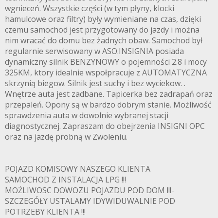
wgnieceń. Wszystkie części (w tym płyny, klocki
hamulcowe oraz filtry) były wymieniane na czas, dzięki
czemu samochod jest przygotowany do jazdy i można
nim wracać do domu bez żadnych obaw. Samochod był
regularnie serwisowany w ASO.INSIGNIA posiada
dynamiczny silnik BENZYNOWY o pojemności 2.8 i mocy
325KM, ktory idealnie wspołpracuje z AUTOMATYCZNA
skrzynią biegow. Silnik jest suchy i bez wyciekow. .
Wnętrze auta jest zadbane. Tapicerka bez zadrapań oraz
przepaleń. Opony są w bardzo dobrym stanie. Możliwość
sprawdzenia auta w dowolnie wybranej stacji
diagnostycznej. Zapraszam do obejrzenia INSIGNI OPC
oraz na jazdę probną w Zwoleniu.
POJAZD KOMISOWY NASZEGO KLIENTA
SAMOCHOD Z INSTALACJA LPG !!!
MOŻLIWOSC DOWOZU POJAZDU POD DOM !!!-
SZCZEGÓŁY USTALAMY IDYWIDUWALNIE POD
POTRZEBY KLIENTA !!!