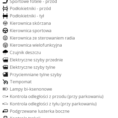
S
p
o
r
t
o
w
e
f
o
t
e
l
e
-
p
r
z
ó
d
P
o
d
ł
o
k
i
e
t
n
i
k
i
-
p
r
z
ó
d
P
o
d
ł
o
k
i
e
t
n
i
k
i
-
t
y
ł
K
i
e
r
o
w
n
i
c
a
s
k
ó
r
z
a
n
a
K
i
e
r
o
w
n
i
c
a
s
p
o
r
t
o
w
a
K
i
e
r
o
w
n
i
c
a
z
e
s
t
e
r
o
w
a
n
i
e
m
r
a
d
i
a
K
i
e
r
o
w
n
i
c
a
w
i
e
l
o
f
u
n
k
c
y
j
n
a
C
z
u
j
n
i
k
d
e
s
z
c
z
u
E
l
e
k
t
r
y
c
z
n
e
s
z
y
b
y
p
r
z
e
d
n
i
e
E
l
e
k
t
r
y
c
z
n
e
s
z
y
b
y
t
y
l
n
e
P
r
z
y
c
i
e
m
n
i
a
n
e
t
y
l
n
e
s
z
y
b
y
T
e
m
p
o
m
a
t
L
a
m
p
y
b
i
-
k
s
e
n
o
n
o
w
e
K
o
n
t
r
o
l
a
o
d
l
e
g
ł
o
ś
c
i
z
p
r
z
o
d
u
(
p
r
z
y
p
a
r
k
o
w
a
n
i
u
)
K
o
n
t
r
o
l
a
o
d
l
e
g
ł
o
ś
c
i
z
t
y
ł
u
(
p
r
z
y
p
a
r
k
o
w
a
n
i
u
)
P
o
d
g
r
z
e
w
a
n
e
l
u
s
t
e
r
k
a
b
o
c
z
n
e