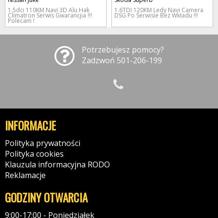
1.5dci 110KM Navi 3D Alu Hak
1.6TDI 120KM Ledy Navi Camera
Climatron Serwis Gwarancjia !!!
DSG Po Serwisie Bez Wkładu !!!
Polecam !
Potrzebujesz pomocy?
Zadzwoń 501-206-199
INFORMACJE
Polityka prywatności
Polityka cookies
Klauzula informacyjna RODO
Reklamacje
GODZINY OTWARCIA
9:00-17:00 - Poniedziałek