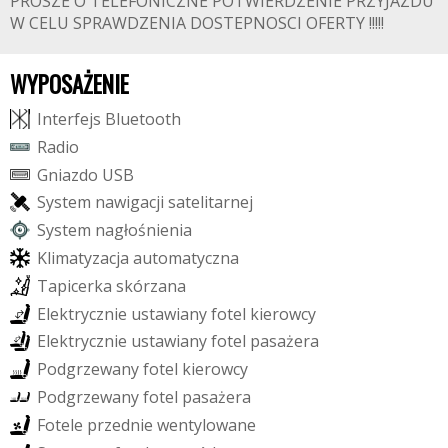
PROSZE O TELEFONICZNE POTWIERDZENIE PRZYJAZDU
W CELU SPRAWDZENIA DOSTEPNOSCI OFERTY !!!!!
WYPOSAŻENIE
I
n
t
e
r
f
e
j
s
B
l
u
e
t
o
o
t
h
R
a
d
i
o
G
n
i
a
z
d
o
U
S
B
S
y
s
t
e
m
n
a
w
i
g
a
c
j
i
s
a
t
e
l
i
t
a
r
n
e
j
S
y
s
t
e
m
n
a
g
ł
o
ś
n
i
e
n
i
a
K
l
i
m
a
t
y
z
a
c
j
a
a
u
t
o
m
a
t
y
c
z
n
a
T
a
p
i
c
e
r
k
a
s
k
ó
r
z
a
n
a
E
l
e
k
t
r
y
c
z
n
i
e
u
s
t
a
w
i
a
n
y
f
o
t
e
l
k
i
e
r
o
w
c
y
E
l
e
k
t
r
y
c
z
n
i
e
u
s
t
a
w
i
a
n
y
f
o
t
e
l
p
a
s
a
ż
e
r
a
P
o
d
g
r
z
e
w
a
n
y
f
o
t
e
l
k
i
e
r
o
w
c
y
P
o
d
g
r
z
e
w
a
n
y
f
o
t
e
l
p
a
s
a
ż
e
r
a
F
o
t
e
l
e
p
r
z
e
d
n
i
e
w
e
n
t
y
l
o
w
a
n
e