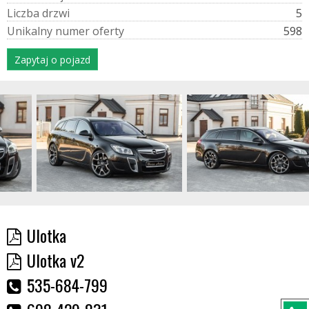
L
i
c
z
b
a
d
r
z
w
i
5
U
n
i
k
a
l
n
y
n
u
m
e
r
o
f
e
r
t
y
598
Zapytaj o pojazd
Ulotka
Ulotka v2
535-684-799