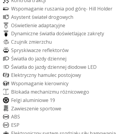
K
o
n
t
r
o
l
a
t
r
a
k
c
j
i
W
s
p
o
m
a
g
a
n
i
e
r
u
s
z
a
n
i
a
p
o
d
g
ó
r
ę
-
H
i
l
l
H
o
l
d
e
r
A
s
y
s
t
e
n
t
ś
w
i
a
t
e
ł
d
r
o
g
o
w
y
c
h
O
ś
w
i
e
t
l
e
n
i
e
a
d
a
p
t
a
c
y
j
n
e
D
y
n
a
m
i
c
z
n
e
ś
w
i
a
t
ł
a
d
o
ś
w
i
e
t
l
a
j
ą
c
e
z
a
k
r
ę
t
y
C
z
u
j
n
i
k
z
m
i
e
r
z
c
h
u
S
p
r
y
s
k
i
w
a
c
z
e
r
e
f
e
k
t
o
r
ó
w
Ś
w
i
a
t
ł
a
d
o
j
a
z
d
y
d
z
i
e
n
n
e
j
Ś
w
i
a
t
ł
a
d
o
j
a
z
d
y
d
z
i
e
n
n
e
j
d
i
o
d
o
w
e
L
E
D
E
l
e
k
t
r
y
c
z
n
y
h
a
m
u
l
e
c
p
o
s
t
o
j
o
w
y
W
s
p
o
m
a
g
a
n
i
e
k
i
e
r
o
w
n
i
c
y
B
l
o
k
a
d
a
m
e
c
h
a
n
i
z
m
u
r
ó
ż
n
i
c
o
w
e
g
o
F
e
l
g
i
a
l
u
m
i
n
i
o
w
e
1
9
Z
a
w
i
e
s
z
e
n
i
e
s
p
o
r
t
o
w
e
A
B
S
E
S
P
E
l
e
k
t
r
o
n
i
c
z
n
y
s
y
s
t
e
m
r
o
z
d
z
i
a
ł
u
s
i
ł
y
h
a
m
o
w
a
n
i
a