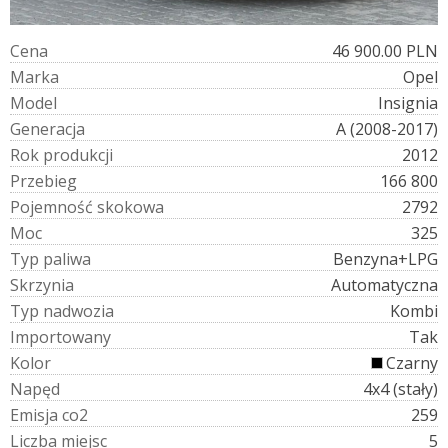
C
e
n
a
46 900.00 PLN
M
a
r
k
a
Opel
M
o
d
e
l
Insignia
G
e
n
e
r
a
c
j
a
A (2008-2017)
R
o
k
p
r
o
d
u
k
c
j
i
2012
P
r
z
e
b
i
e
g
166 800
P
o
j
e
m
n
o
ś
ć
s
k
o
k
o
w
a
2792
M
o
c
325
T
y
p
p
a
l
i
w
a
Benzyna+LPG
S
k
r
z
y
n
i
a
Automatyczna
T
y
p
n
a
d
w
o
z
i
a
Kombi
I
m
p
o
r
t
o
w
a
n
y
Tak
K
o
l
o
r
Czarny
N
a
p
ę
d
4x4 (stały)
E
m
i
s
j
a
c
o
2
259
L
i
c
z
b
a
m
i
e
j
s
c
5