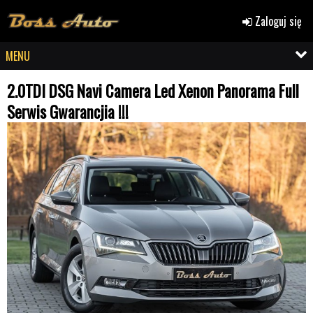
Zaloguj się
MENU
2.0TDI DSG Navi Camera Led Xenon Panorama Full
Serwis Gwarancjia !!!