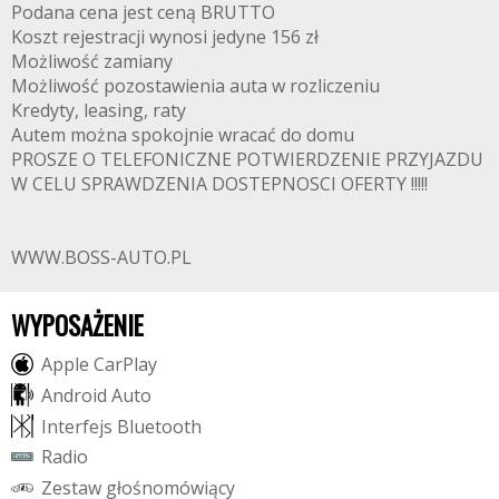
Podana cena jest ceną BRUTTO
Koszt rejestracji wynosi jedyne 156 zł
Możliwość zamiany
Możliwość pozostawienia auta w rozliczeniu
Kredyty, leasing, raty
Autem można spokojnie wracać do domu
PROSZE O TELEFONICZNE POTWIERDZENIE PRZYJAZDU
W CELU SPRAWDZENIA DOSTEPNOSCI OFERTY !!!!!
WWW.BOSS-AUTO.PL
WYPOSAŻENIE
A
p
p
l
e
C
a
r
P
l
a
y
A
n
d
r
o
i
d
A
u
t
o
I
n
t
e
r
f
e
j
s
B
l
u
e
t
o
o
t
h
R
a
d
i
o
Z
e
s
t
a
w
g
ł
o
ś
n
o
m
ó
w
i
ą
c
y