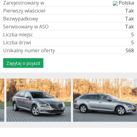
Z
a
r
e
j
e
s
t
r
o
w
a
n
y
w
Polska
P
i
e
r
w
s
z
y
w
ł
a
ś
c
i
c
i
e
l
Tak
B
e
z
w
y
p
a
d
k
o
w
y
Tak
S
e
r
w
i
s
o
w
a
n
y
w
A
S
O
Tak
L
i
c
z
b
a
m
i
e
j
s
c
5
L
i
c
z
b
a
d
r
z
w
i
5
U
n
i
k
a
l
n
y
n
u
m
e
r
o
f
e
r
t
y
568
Zapytaj o pojazd