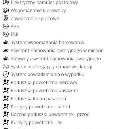
E
l
e
k
t
r
y
c
z
n
y
h
a
m
u
l
e
c
p
o
s
t
o
j
o
w
y
W
s
p
o
m
a
g
a
n
i
e
k
i
e
r
o
w
n
i
c
y
Z
a
w
i
e
s
z
e
n
i
e
s
p
o
r
t
o
w
e
A
B
S
E
S
P
S
y
s
t
e
m
w
s
p
o
m
a
g
a
n
i
a
h
a
m
o
w
a
n
i
a
A
s
y
s
t
e
n
t
h
a
m
o
w
a
n
i
a
a
w
a
r
y
j
n
e
g
o
w
m
i
e
ś
c
i
e
A
k
t
y
w
n
y
a
s
y
s
t
e
n
t
h
a
m
o
w
a
n
i
a
a
w
a
r
y
j
n
e
g
o
S
y
s
t
e
m
o
s
t
r
z
e
g
a
j
ą
c
y
o
m
o
ż
l
i
w
e
j
k
o
l
i
z
j
i
S
y
s
t
e
m
p
o
w
i
a
d
a
m
i
a
n
i
a
o
w
y
p
a
d
k
u
P
o
d
u
s
z
k
a
p
o
w
i
e
t
r
z
n
a
k
i
e
r
o
w
c
y
P
o
d
u
s
z
k
a
p
o
w
i
e
t
r
z
n
a
p
a
s
a
ż
e
r
a
P
o
d
u
s
z
k
a
k
o
l
a
n
p
a
s
a
ż
e
r
a
K
u
r
t
y
n
y
p
o
w
i
e
t
r
z
n
e
-
p
r
z
ó
d
B
o
c
z
n
e
p
o
d
u
s
z
k
i
p
o
w
i
e
t
r
z
n
e
-
p
r
z
ó
d
K
u
r
t
y
n
y
p
o
w
i
e
t
r
z
n
e
-
t
y
ł