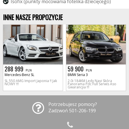
I
s
o
f
i
x
(
p
u
n
k
t
y
m
o
c
o
w
a
n
i
a
f
o
t
e
l
i
k
a
d
z
i
e
c
i
ę
c
e
g
o
)
INNE NASZE PROPOZYCJE
288 999
59 900
PLN
PLN
Mercedes-Benz SL
BMW Seria 3
SL 550 AMG Import Japonia !! Jak
2.0i 184KM Ledy Navi Skóra
NOWY !!!
Panorama Pdc Full Serwis Aso
Gwarancjia !!!
Potrzebujesz pomocy?
Zadzwoń 501-206-199