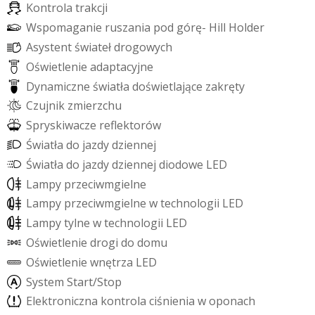
K
o
n
t
r
o
l
a
t
r
a
k
c
j
i
W
s
p
o
m
a
g
a
n
i
e
r
u
s
z
a
n
i
a
p
o
d
g
ó
r
ę
-
H
i
l
l
H
o
l
d
e
r
A
s
y
s
t
e
n
t
ś
w
i
a
t
e
ł
d
r
o
g
o
w
y
c
h
O
ś
w
i
e
t
l
e
n
i
e
a
d
a
p
t
a
c
y
j
n
e
D
y
n
a
m
i
c
z
n
e
ś
w
i
a
t
ł
a
d
o
ś
w
i
e
t
l
a
j
ą
c
e
z
a
k
r
ę
t
y
C
z
u
j
n
i
k
z
m
i
e
r
z
c
h
u
S
p
r
y
s
k
i
w
a
c
z
e
r
e
f
e
k
t
o
r
ó
w
Ś
w
i
a
t
ł
a
d
o
j
a
z
d
y
d
z
i
e
n
n
e
j
Ś
w
i
a
t
ł
a
d
o
j
a
z
d
y
d
z
i
e
n
n
e
j
d
i
o
d
o
w
e
L
E
D
L
a
m
p
y
p
r
z
e
c
i
w
m
g
i
e
l
n
e
L
a
m
p
y
p
r
z
e
c
i
w
m
g
i
e
l
n
e
w
t
e
c
h
n
o
l
o
g
i
i
L
E
D
L
a
m
p
y
t
y
l
n
e
w
t
e
c
h
n
o
l
o
g
i
i
L
E
D
O
ś
w
i
e
t
l
e
n
i
e
d
r
o
g
i
d
o
d
o
m
u
O
ś
w
i
e
t
l
e
n
i
e
w
n
ę
t
r
z
a
L
E
D
S
y
s
t
e
m
S
t
a
r
t
/
S
t
o
p
E
l
e
k
t
r
o
n
i
c
z
n
a
k
o
n
t
r
o
l
a
c
i
ś
n
i
e
n
i
a
w
o
p
o
n
a
c
h