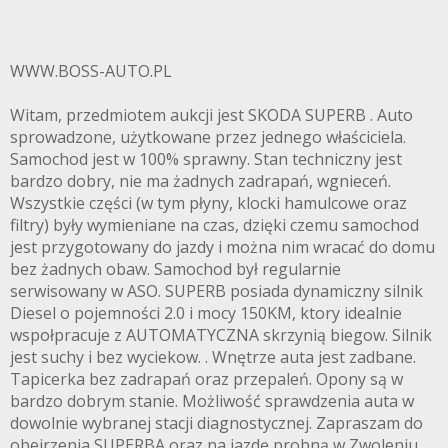
WWW.BOSS-AUTO.PL
Witam, przedmiotem aukcji jest SKODA SUPERB . Auto
sprowadzone, użytkowane przez jednego właściciela.
Samochod jest w 100% sprawny. Stan techniczny jest
bardzo dobry, nie ma żadnych zadrapań, wgnieceń.
Wszystkie części (w tym płyny, klocki hamulcowe oraz
filtry) były wymieniane na czas, dzięki czemu samochod
jest przygotowany do jazdy i można nim wracać do domu
bez żadnych obaw. Samochod był regularnie
serwisowany w ASO. SUPERB posiada dynamiczny silnik
Diesel o pojemności 2.0 i mocy 150KM, ktory idealnie
wspołpracuje z AUTOMATYCZNA skrzynią biegow. Silnik
jest suchy i bez wyciekow. . Wnętrze auta jest zadbane.
Tapicerka bez zadrapań oraz przepaleń. Opony są w
bardzo dobrym stanie. Możliwość sprawdzenia auta w
dowolnie wybranej stacji diagnostycznej. Zapraszam do
obejrzenia SUPERBA oraz na jazdę probną w Zwoleniu.