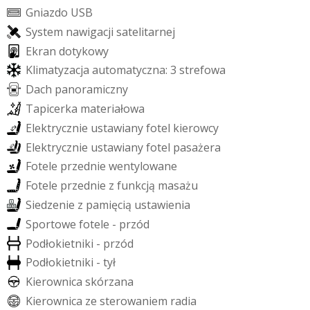
G
n
i
a
z
d
o
U
S
B
S
y
s
t
e
m
n
a
w
i
g
a
c
j
i
s
a
t
e
l
i
t
a
r
n
e
j
E
k
r
a
n
d
o
t
y
k
o
w
y
K
l
i
m
a
t
y
z
a
c
j
a
a
u
t
o
m
a
t
y
c
z
n
a
:
3
s
t
r
e
f
o
w
a
D
a
c
h
p
a
n
o
r
a
m
i
c
z
n
y
T
a
p
i
c
e
r
k
a
m
a
t
e
r
i
a
ł
o
w
a
E
l
e
k
t
r
y
c
z
n
i
e
u
s
t
a
w
i
a
n
y
f
o
t
e
l
k
i
e
r
o
w
c
y
E
l
e
k
t
r
y
c
z
n
i
e
u
s
t
a
w
i
a
n
y
f
o
t
e
l
p
a
s
a
ż
e
r
a
F
o
t
e
l
e
p
r
z
e
d
n
i
e
w
e
n
t
y
l
o
w
a
n
e
F
o
t
e
l
e
p
r
z
e
d
n
i
e
z
f
u
n
k
c
j
ą
m
a
s
a
ż
u
S
i
e
d
z
e
n
i
e
z
p
a
m
i
ę
c
i
ą
u
s
t
a
w
i
e
n
i
a
S
p
o
r
t
o
w
e
f
o
t
e
l
e
-
p
r
z
ó
d
P
o
d
ł
o
k
i
e
t
n
i
k
i
-
p
r
z
ó
d
P
o
d
ł
o
k
i
e
t
n
i
k
i
-
t
y
ł
K
i
e
r
o
w
n
i
c
a
s
k
ó
r
z
a
n
a
K
i
e
r
o
w
n
i
c
a
z
e
s
t
e
r
o
w
a
n
i
e
m
r
a
d
i
a