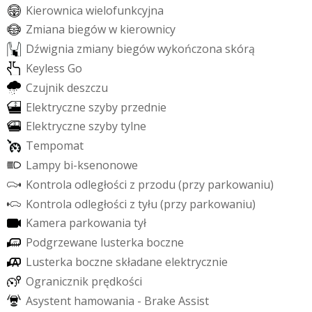
K
i
e
r
o
w
n
i
c
a
w
i
e
l
o
f
u
n
k
c
y
j
n
a
Z
m
i
a
n
a
b
i
e
g
ó
w
w
k
i
e
r
o
w
n
i
c
y
D
ź
w
i
g
n
i
a
z
m
i
a
n
y
b
i
e
g
ó
w
w
y
k
o
ń
c
z
o
n
a
s
k
ó
r
ą
K
e
y
l
e
s
s
G
o
C
z
u
j
n
i
k
d
e
s
z
c
z
u
E
l
e
k
t
r
y
c
z
n
e
s
z
y
b
y
p
r
z
e
d
n
i
e
E
l
e
k
t
r
y
c
z
n
e
s
z
y
b
y
t
y
l
n
e
T
e
m
p
o
m
a
t
L
a
m
p
y
b
i
-
k
s
e
n
o
n
o
w
e
K
o
n
t
r
o
l
a
o
d
l
e
g
ł
o
ś
c
i
z
p
r
z
o
d
u
(
p
r
z
y
p
a
r
k
o
w
a
n
i
u
)
K
o
n
t
r
o
l
a
o
d
l
e
g
ł
o
ś
c
i
z
t
y
ł
u
(
p
r
z
y
p
a
r
k
o
w
a
n
i
u
)
K
a
m
e
r
a
p
a
r
k
o
w
a
n
i
a
t
y
ł
P
o
d
g
r
z
e
w
a
n
e
l
u
s
t
e
r
k
a
b
o
c
z
n
e
L
u
s
t
e
r
k
a
b
o
c
z
n
e
s
k
ł
a
d
a
n
e
e
l
e
k
t
r
y
c
z
n
i
e
O
g
r
a
n
i
c
z
n
i
k
p
r
ę
d
k
o
ś
c
i
A
s
y
s
t
e
n
t
h
a
m
o
w
a
n
i
a
-
B
r
a
k
e
A
s
s
i
s
t