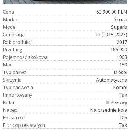
C
e
n
a
62 900.00 PLN
M
a
r
k
a
Skoda
M
o
d
e
l
Superb
G
e
n
e
r
a
c
j
a
III (2015-2023)
R
o
k
p
r
o
d
u
k
c
j
i
2017
P
r
z
e
b
i
e
g
166 900
P
o
j
e
m
n
o
ś
ć
s
k
o
k
o
w
a
1968
M
o
c
150
T
y
p
p
a
l
i
w
a
Diesel
S
k
r
z
y
n
i
a
Automatyczna
T
y
p
n
a
d
w
o
z
i
a
Kombi
I
m
p
o
r
t
o
w
a
n
y
Tak
K
o
l
o
r
Beżowy
N
a
p
ę
d
Na przednie koła
E
m
i
s
j
a
c
o
2
106
F
i
l
t
r
c
z
ą
s
t
e
k
s
t
a
ł
y
c
h
Tak