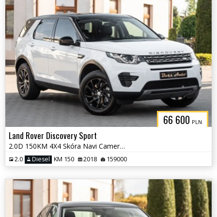
66 600
PLN
Land Rover Discovery Sport
2.0D 150KM 4X4 Skóra Navi Camera Climatron Full Serwis Aso !! Polecamy
2.0
Diesel
KM 150
2018
159000