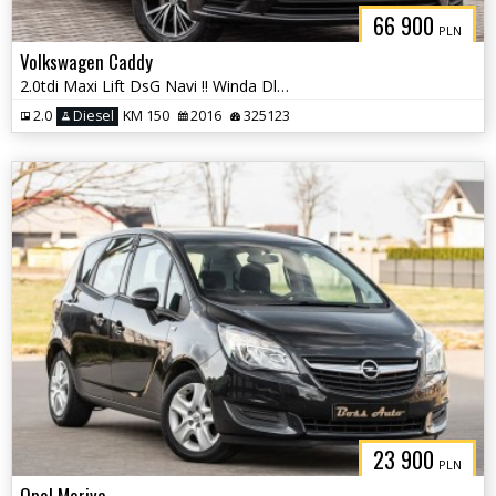
66 900
PLN
Volkswagen Caddy
2.0tdi Maxi Lift DsG Navi !! Winda Dla NiePełnosprawnych !!!
2.0
Diesel
KM 150
2016
325123
23 900
PLN
Opel Meriva