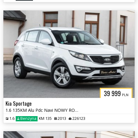
39 999
PLN
Kia Sportage
1.6 135KM Alu Pdc Navi NOWY ROZRZAD po Serwisie !! Gwarancjia!
1.6
Benzyna
KM 135
2013
226123