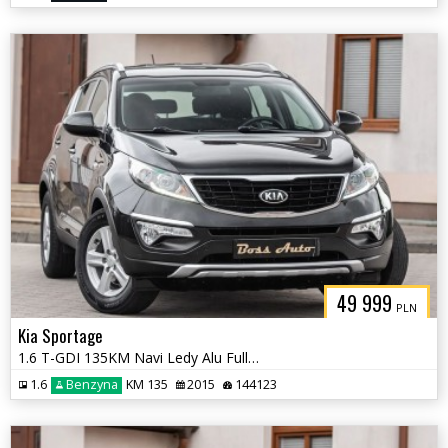
49 999
PLN
Kia Sportage
1.6 T-GDI 135KM Navi Ledy Alu Full Serwis Gwarancjia !!!
1.6
Benzyna
KM 135
2015
144123