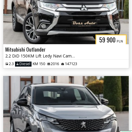
59 900
PLN
Mitsubishi Outlander
2.2 DiD 150KM Lift Ledy Navi Camera Automat !! Mały Przebieg !!!
2.3
Diesel
KM 150
2016
147123