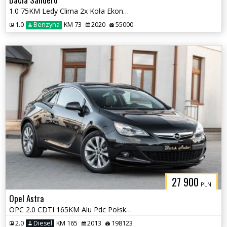
1.0 75KM Ledy Clima 2x Koła Ekonomiczne Autko !!
1.0
Benzyna
KM 73
2020
55000
27 900
PLN
Opel Astra
OPC 2.0 CDTI 165KM Alu Pdc Połskóra Full Serwis !!!
2.0
Diesel
KM 165
2013
198123