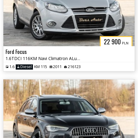
22 900
PLN
Ford Focus
1.6TDCI 116KM Navi Climatron ALu Pdc Serwis Gwarancjia !!!
1.6
Diesel
KM 115
2011
216123