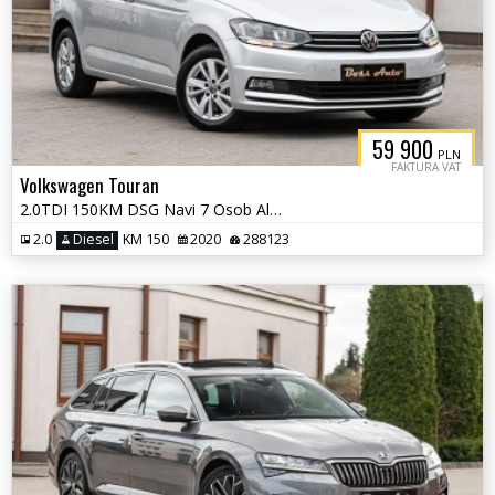
59 900
PLN
FAKTURA VAT
Volkswagen Touran
2.0TDI 150KM DSG Navi 7 Osob Alu 2xPdc Serwis Gwarancjia Vat 23%%
2.0
Diesel
KM 150
2020
288123