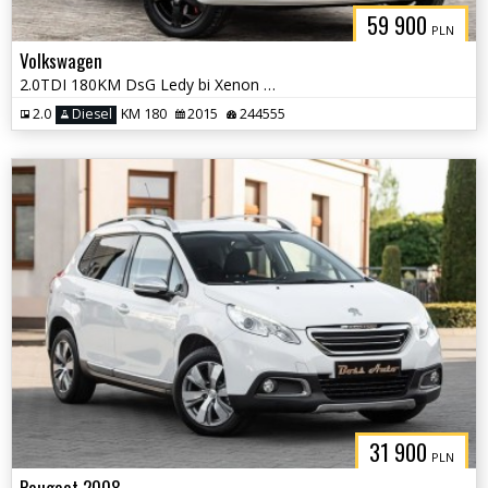
59 900
PLN
Volkswagen
2.0TDI 180KM DsG Ledy bi Xenon Pdc Navi Full Serwis Gwarancjia !!!
2.0
Diesel
KM 180
2015
244555
31 900
PLN
Peugeot 2008