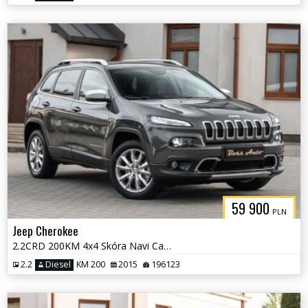
59 900
PLN
Jeep Cherokee
2.2CRD 200KM 4x4 Skóra Navi Camera Xenon Alu Full !!! Gwarancjia !!
2.2
Diesel
KM 200
2015
196123