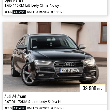
1.6D 110KM Lift Ledy Clima Nowy Rozrzad !! Polecam!!
1.6
Diesel
KM 110
2014
188123
39 900
PLN
Audi A4 Avant
2.0TDI 170KM S-LIne Ledy Skóra Navi Alu 18" Full
2.0
Diesel
KM 170
2012
289123