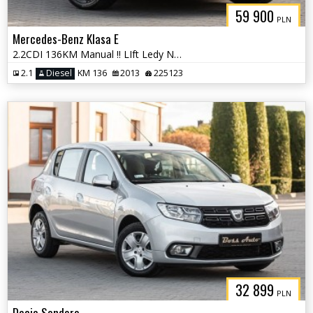
59 900
PLN
Mercedes-Benz Klasa E
2.2CDI 136KM Manual !! LIft Ledy Navi Skóra Alu 18 " Serwis Gwarancjia
2.1
Diesel
KM 136
2013
225123
32 899
PLN
Dacia Sandero