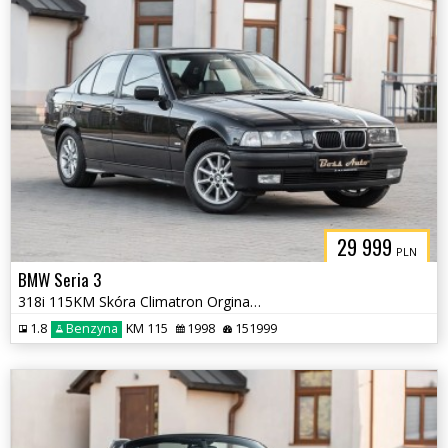
29 999
PLN
BMW Seria 3
318i 115KM Skóra Climatron Orginał Lakier Super Stan !!!
1.8
Benzyna
KM 115
1998
151999