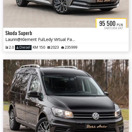
95 500
PLN
FAKTURA VAT
Skoda Superb
Laurin@Klement FulLedy Virtual Pano Canton Skóra Camery El.Klapa Full
2.0
Diesel
KM 150
2023
235999