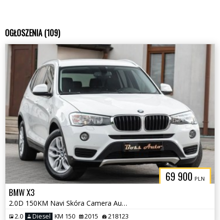
OGŁOSZENIA (109)
69 900
PLN
BMW X3
2.0D 150KM Navi Skóra Camera Automat Full Serwis ASO !! Polecam !!
2.0
Diesel
KM 150
2015
218123