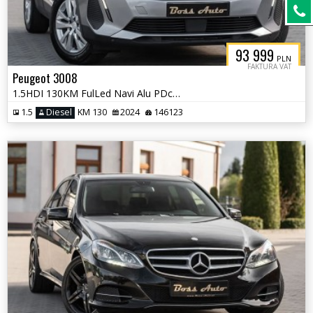
93 999
PLN
FAKTURA VAT
Peugeot 3008
1.5HDI 130KM FulLed Navi Alu PDc Serwis Vat 23%
1.5
Diesel
KM 130
2024
146123