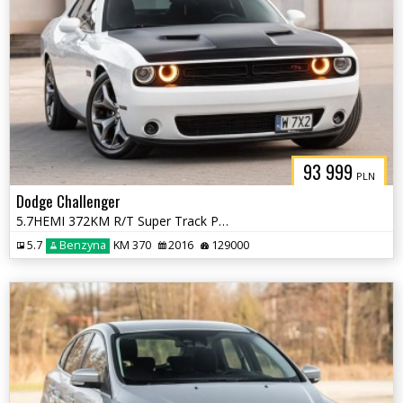
93 999
PLN
Dodge Challenger
5.7HEMI 372KM R/T Super Track Pack Navi Camera 20'' Performance !!!
5.7
Benzyna
KM 370
2016
129000