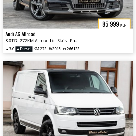
85 999
PLN
Audi A6 Allroad
3.0TDI 272KM Allroad Lift Skóra Pano Ledy 20" Full Serwis ASO !!
3.0
Diesel
KM 272
2015
266123