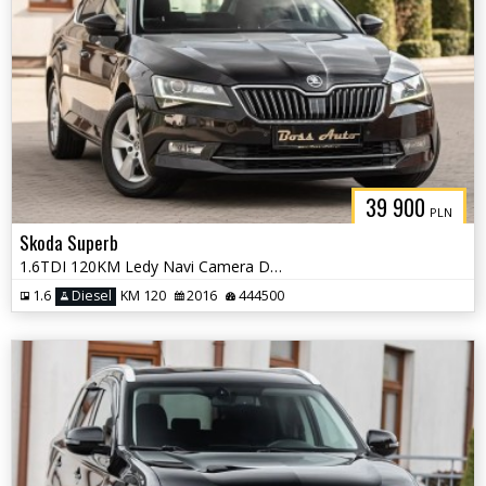
39 900
PLN
Skoda Superb
1.6TDI 120KM Ledy Navi Camera DSG Po Serwisie Bez Wkładu !!!
1.6
Diesel
KM 120
2016
444500