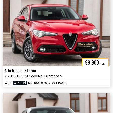
99 900
PLN
Alfa Romeo Stelvio
2.2JTD 180KM Ledy Navi Camera Skóra Full Serwis ASO !!! Nowy Rozrzad !
2.1
Diesel
KM 180
2017
119000