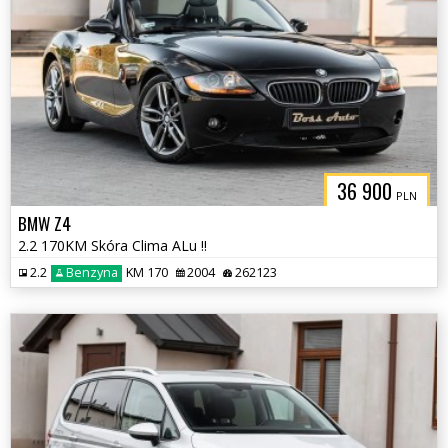
36 900
PLN
BMW Z4
2.2 170KM Skóra Clima ALu !!
2.2
Benzyna
KM 170
2004
262123