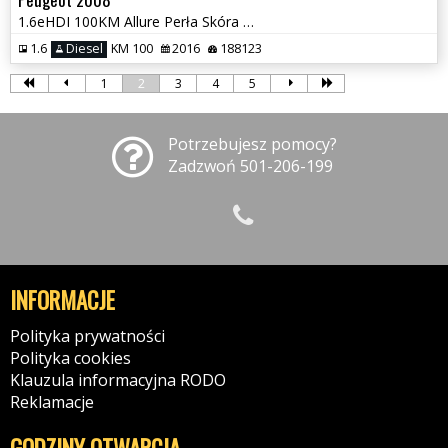
1.6eHDI 100KM Allure Perła Skóra Ledy Navi Alu Full !!!
1.6
Diesel
KM 100
2016
188123
1
2
3
4
5
Potrzebujesz pomocy?
Zadzwoń 501-206-199
INFORMACJE
Polityka prywatności
Polityka cookies
Klauzula informacyjna RODO
Reklamacje
GODZINY OTWARCIA