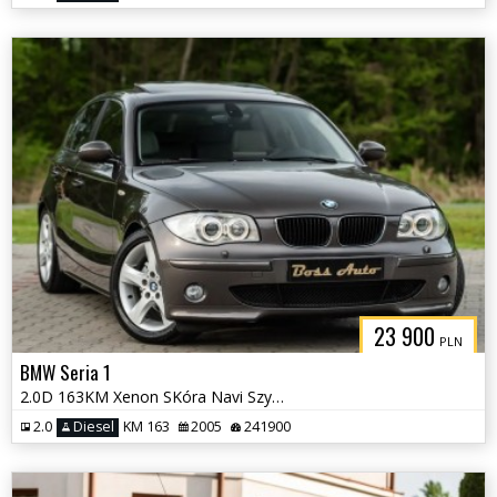
23 900
PLN
BMW Seria 1
2.0D 163KM Xenon SKóra Navi Szyber Automat Full !! Serwis !
2.0
Diesel
KM 163
2005
241900