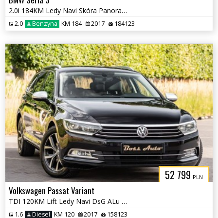
2.0i 184KM Ledy Navi Skóra Panorama Pdc Full Serwis Aso Gwarancjia !!!
2.0
Benzyna
KM 184
2017
184123
52 799
PLN
Volkswagen Passat Variant
TDI 120KM Lift Ledy Navi DsG ALu 2xPdc Full Serwis Aso Gwarancjia !!
1.6
Diesel
KM 120
2017
158123