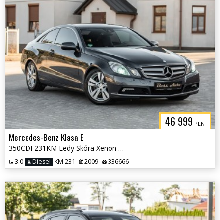
46 999
PLN
Mercedes-Benz Klasa E
350CDI 231KM Ledy Skóra Xenon Navi Full Serwis ASo !!!
3.0
Diesel
KM 231
2009
336666