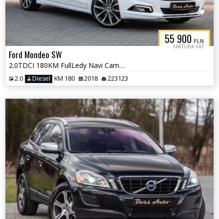
55 900
PLN
FAKTURA VAT
Ford Mondeo SW
2.0TDCI 180KM FullLedy Navi Camera Automat Alu 20" VAT 23%
2.0
Diesel
KM 180
2018
223123