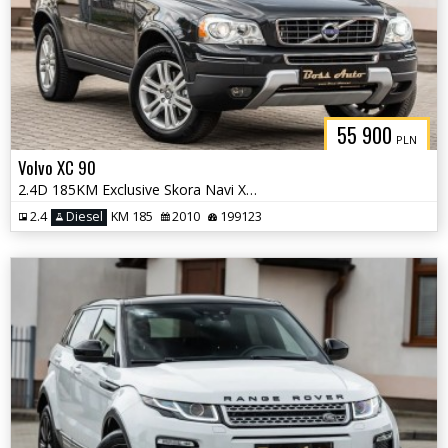
55 900
PLN
Volvo XC 90
2.4D 185KM Exclusive Skora Navi Xenon ALu Szyber 7OS serwis Gwarancjia
2.4
Diesel
KM 185
2010
199123