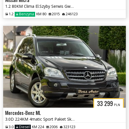
1.2 80KM Clima El.Szyby Serwis Gwarancjia !!
1.2
Benzyna
KM 80
2015
246123
33 299
PLN
Mercedes-Benz ML
3.0D 224KM 4matic Sport Pakiet Skóra Navi Camera Alu PDc Po Serwisie!!
3.0
Diesel
KM 224
2006
323123