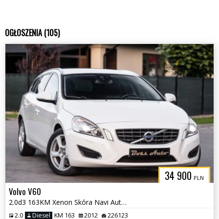
OGŁOSZENIA (105)
34 900
PLN
Volvo V60
2.0d3 163KM Xenon Skóra Navi Automat Serwis Gwarancjia !!!
2.0
Diesel
KM 163
2012
226123