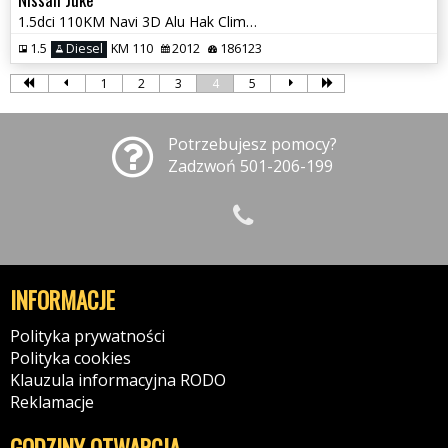
1.5dci 110KM Navi 3D Alu Hak Climatron Serwis Gwarancjia !!! Polecam !
1.5
Diesel
KM 110
2012
186123
1
2
3
4
5
Potrzebujesz pomocy?
Zadzwoń 501-206-199
INFORMACJE
Polityka prywatności
Polityka cookies
Klauzula informacyjna RODO
Reklamacje
GODZINY OTWARCIA