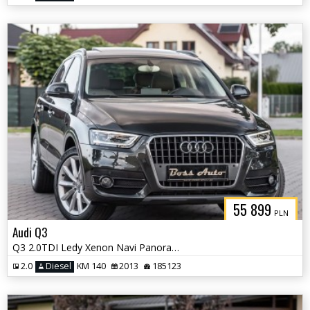
55 899
PLN
Audi Q3
Q3 2.0TDI Ledy Xenon Navi Panorama Alu 19" Full Serwis Gwarancjia !!!
2.0
Diesel
KM 140
2013
185123