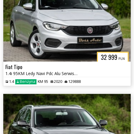
32 999
PLN
Fiat Tipo
1.4i 95KM Ledy Navi Pdc Alu Serwis Gwarancjia !! Salon Polska Vat 23%
1.4
Benzyna
KM 95
2020
129888