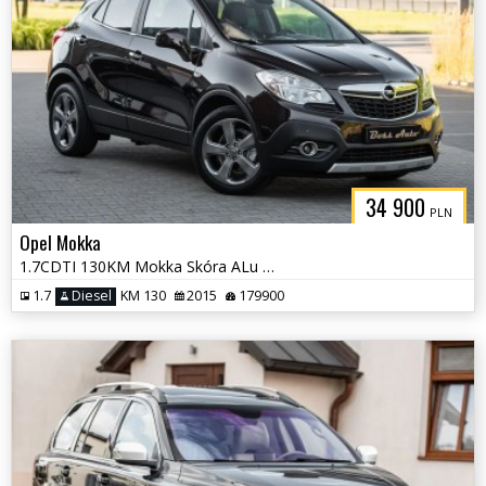
34 900
PLN
Opel Mokka
1.7CDTI 130KM Mokka Skóra ALu Pdc Full Serwis Gwarancjia !!!
1.7
Diesel
KM 130
2015
179900