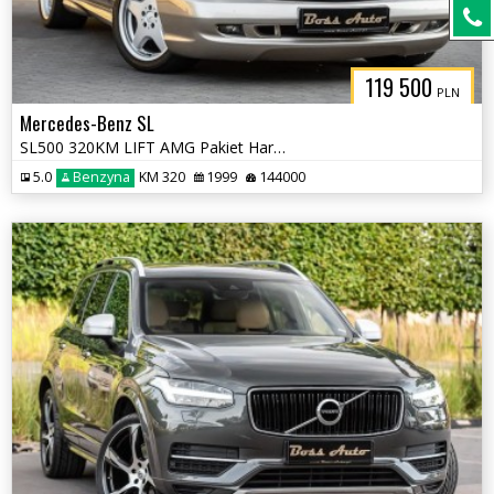
119 500
PLN
Mercedes-Benz SL
SL500 320KM LIFT AMG Pakiet HardTop Mega Stan !!! Z Kolekcji !!!
5.0
Benzyna
KM 320
1999
144000