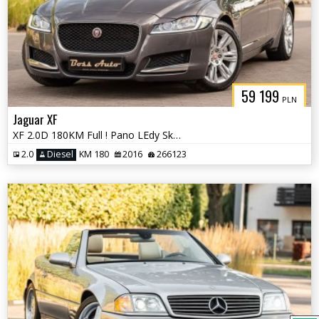
59 199
PLN
Jaguar XF
XF 2.0D 180KM Full ! Pano LEdy Skóra Camera Navi Full ASO !
2.0
Diesel
KM 180
2016
266123