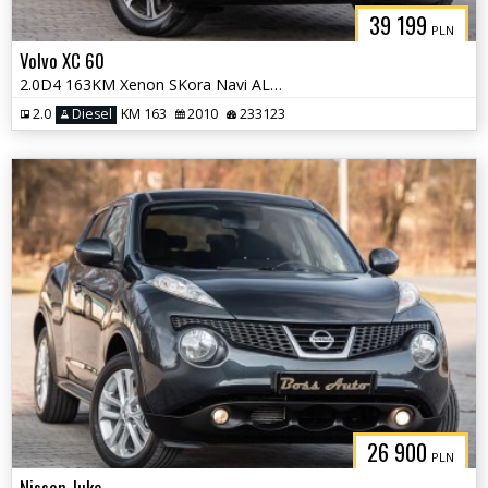
39 199
PLN
Volvo XC 60
2.0D4 163KM Xenon SKora Navi ALu 2xPdc Full Serwis Gwarancjia !!!
2.0
Diesel
KM 163
2010
233123
26 900
PLN
Nissan Juke