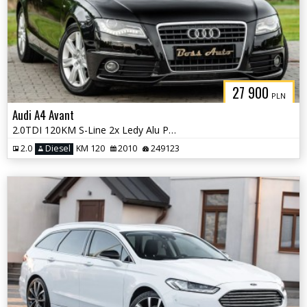
27 900
PLN
Audi A4 Avant
2.0TDI 120KM S-Line 2x Ledy Alu Pdc NOWY ROZRZAD !! GWARANCJIA !!!
2.0
Diesel
KM 120
2010
249123