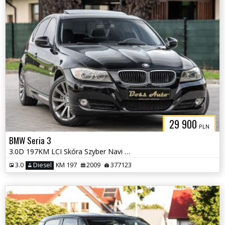
29 900
PLN
BMW Seria 3
3.0D 197KM LCI Skóra Szyber Navi Automat Gwarancjia !!!
3.0
Diesel
KM 197
2009
377123