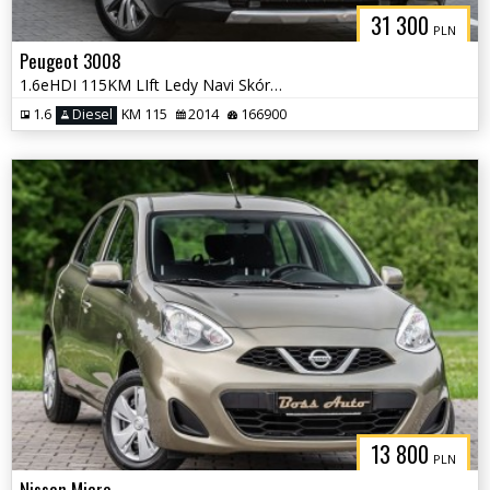
31 300
PLN
Peugeot 3008
1.6eHDI 115KM LIft Ledy Navi Skóra Panorama Automat Alu Pdc Serwis Ful
1.6
Diesel
KM 115
2014
166900
13 800
PLN
Nissan Micra