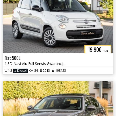
19 900
PLN
Fiat 500L
1.3D Navi Alu Full Serwis Gwarancjia !! Polecamy !!
1.2
Diesel
KM 84
2013
198123