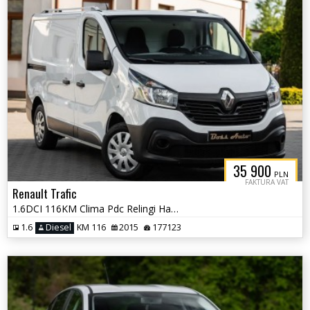
35 900
PLN
FAKTURA VAT
Renault Trafic
1.6DCI 116KM Clima Pdc Relingi Hak Full Serwis Gwarancjia !!! Vat 23%
1.6
Diesel
KM 116
2015
177123