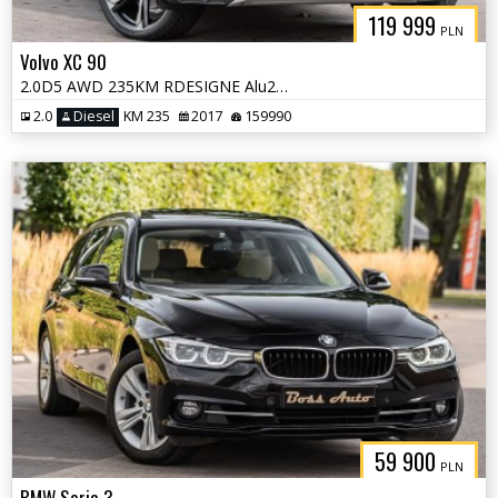
119 999
PLN
Volvo XC 90
2.0D5 AWD 235KM RDESIGNE Alu22" Skóra Navi Full Ledy Serwis Gwarancja!
2.0
Diesel
KM 235
2017
159990
59 900
PLN
BMW Seria 3