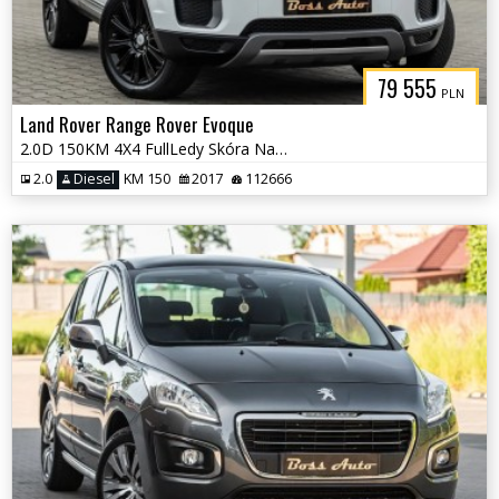
79 555
PLN
Land Rover Range Rover Evoque
2.0D 150KM 4X4 FullLedy Skóra Navi Camera Panorama Fulll! Po Serwisie!
2.0
Diesel
KM 150
2017
112666