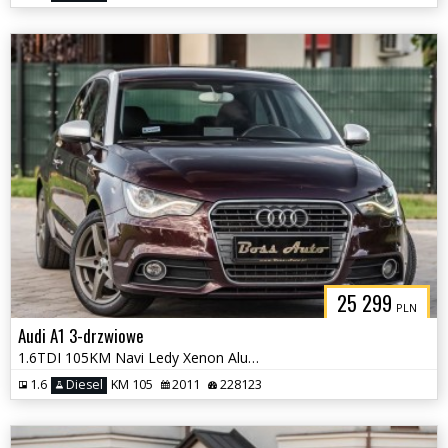
25 299
PLN
Audi A1 3-drzwiowe
1.6TDI 105KM Navi Ledy Xenon Alu Pdc Po Serwsie !!!
1.6
Diesel
KM 105
2011
228123